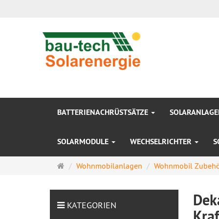
BATTERIENACHRÜSTSÄTZE
SOLARANLAG
SOLARMODULE
WECHSELRICHTER
S
Startseite
Wohnmobilanlagen
Wohnmobil Zubehö
Dek
KATEGORIEN
Kra