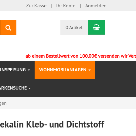
Zur Kasse
Ihr Konto
Anmelden
Warenkorb
Suchen
0 Artikel
ab einem Bestellwert von 100,00€ versenden wir Versandko
EINSPEISUNG
WOHNMOBILANLAGEN
ARKENSUCHE
gen
kalin Kleb- und Dichtstoff