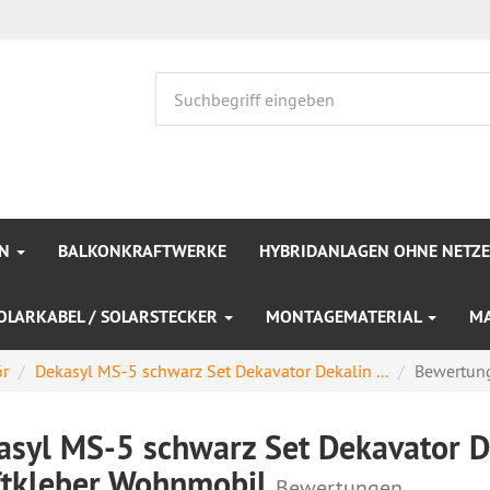
EN
BALKONKRAFTWERKE
HYBRIDANLAGEN OHNE NETZ
OLARKABEL / SOLARSTECKER
MONTAGEMATERIAL
M
r
Dekasyl MS-5 schwarz Set Dekavator Dekalin ...
Bewertun
asyl MS-5 schwarz Set Dekavator De
ftkleber Wohnmobil
Bewertungen