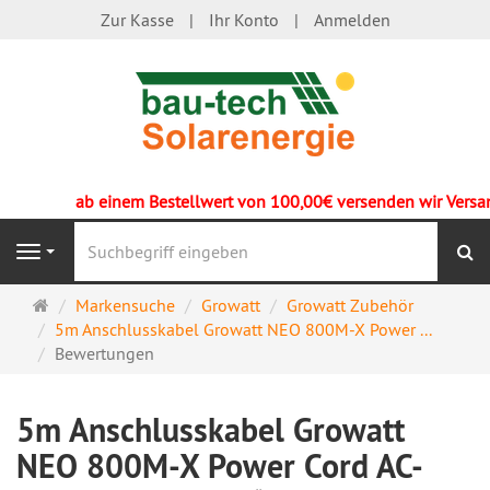
Zur Kasse
Ihr Konto
Anmelden
ab einem Bestellwert von 100,00€ versenden wir Versand
S
Navigation
Startseite
Markensuche
Growatt
Growatt Zubehör
5m Anschlusskabel Growatt NEO 800M-X Power ...
Bewertungen
5m Anschlusskabel Growatt
NEO 800M-X Power Cord AC-