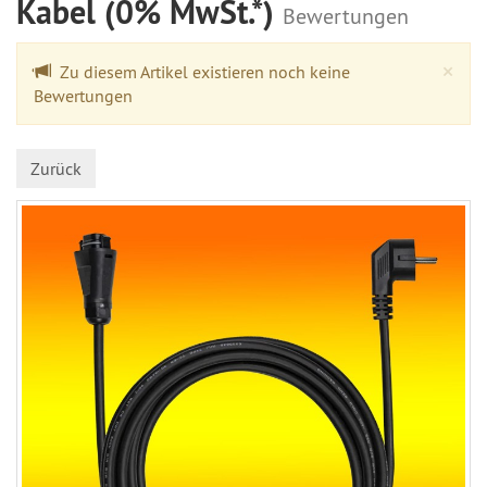
Kabel (0% MwSt.*)
Bewertungen
Cl
×
Zu diesem Artikel existieren noch keine
Bewertungen
Zurück