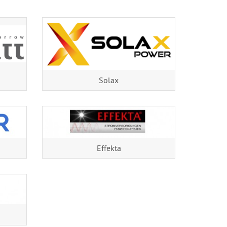
Solax
Effekta