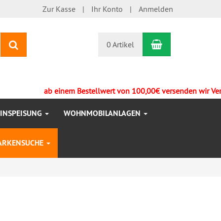
Zur Kasse
Ihr Konto
Anmelden
Warenkorb
Suchen
0 Artikel
ab einem Bestellwert von 100,00€ versenden wir Versandk
EINSPEISUNG
WOHNMOBILANLAGEN
ARKENSUCHE