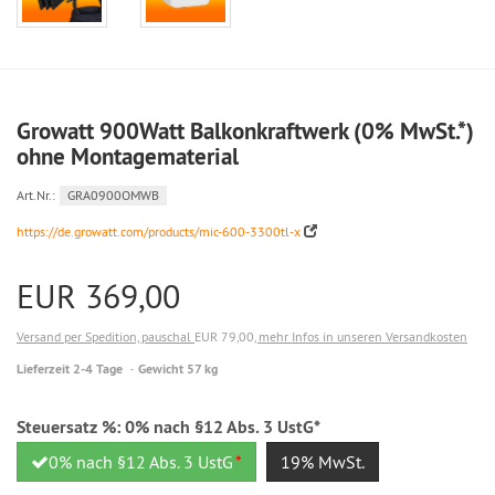
Growatt 900Watt Balkonkraftwerk (0% MwSt.*)
ohne Montagematerial
Art.Nr.:
GRA0900OMWB
https://de.growatt.com/products/mic-600-3300tl-x
EUR 369,00
Versand per Spedition, pauschal
EUR 79,00
, mehr Infos in unseren Versandkosten
Lieferzeit 2-4 Tage
Gewicht 57 kg
Steuersatz %:
0% nach §12 Abs. 3 UstG*
0% nach §12 Abs. 3 UstG
*
19% MwSt.