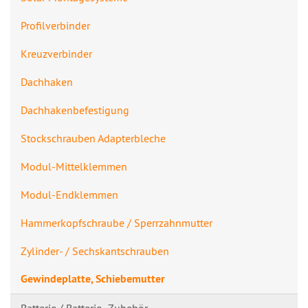
Profilverbinde​r
Kreuzverbinder
Dachhaken
Dachhakenbefes​tigung
Stockschrauben Adapterbleche
Modul-Mittelklemmen
Modul-Endklemmen
Hammerkopfschraube / Sperrzahnmutte​r
Zylinder- / Sechskantschrau​ben
Gewindeplatte, Schiebemutter
Batterie / Batterie- Zubehör