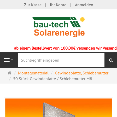
Zur Kasse
Ihr Konto
Anmelden
ab einem Bestellwert von 100,00€ versenden wir Versandkos
S
Navigation
Startseite
Montagematerial
Gewindeplatte, Schiebemutter
50 Stück Gewindeplatte / Schiebemutter M8 ...