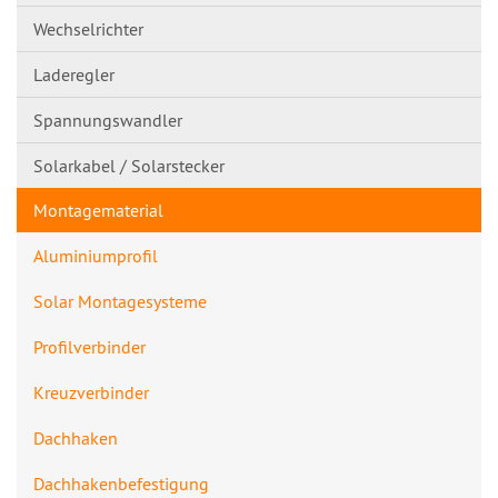
Wechselrichter
Laderegler
Spannungswandl​er
Solarkabel / Solarstecker
Montagematerial
Aluminiumprofil
Solar Montagesysteme
Profilverbinde​r
Kreuzverbinder
Dachhaken
Dachhakenbefes​tigung