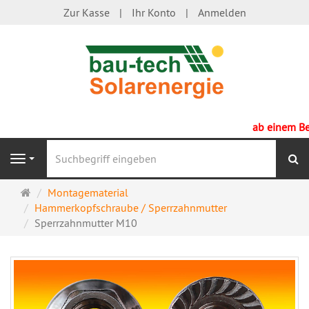
Zur Kasse
Ihr Konto
Anmelden
ab einem Bestell
S
Navigation
Startseite
Montagematerial
Hammerkopfschraube / Sperrzahnmutte​r
Sperrzahnmutt​er M10