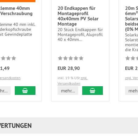
klemme 40mm
20 Endkappen für
20m S
. Verschraubung
Montageprofil
6mm² 
40x40mm PV Solar
Solar
Montage
beidse
lemme 40 mm inkl.
(0% M
nderkopfschraube
20 Stück Endkappen für
it Gewindeplatte
Montageprofil, Aluprofil
Solark
40 x 40mm...
Solarst
montie
die Kra
1,49
EUR 28,90
EUR 2
Versandkosten
inkl. 19 % USt
zzgl.
zzgl. Ve
Versandkosten
In den Warenkorb
In den Warenkorb
r...
mehr...
mehr
ERTUNGEN