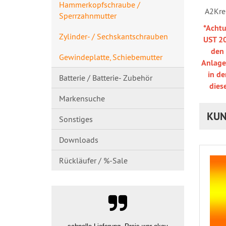
Hammerkopfschraube /
A2
Kre
Sperrzahnmutte​r
*Achtu
Zylinder- / Sechskantschrau​ben
UST 20
den
Gewindeplatte, Schiebemutter
Anlage
in d
Batterie / Batterie- Zubehör
dies
Markensuche
KUN
Sonstiges
Downloads
Rückläufer / %-Sale