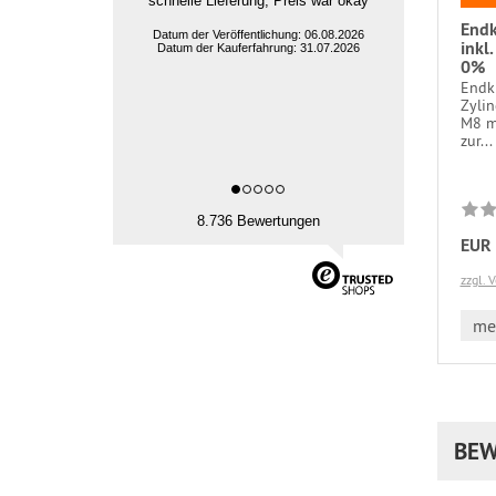
schnelle Lieferung, Preis war okay
End
Datum der Veröffentlichung: 06.08.2026
inkl
Datum der Kauferfahrung: 31.07.2026
0%
Endk
Zyli
M8 m
zur...
8.736 Bewertungen
EUR 
zzgl. 
meh
BEW