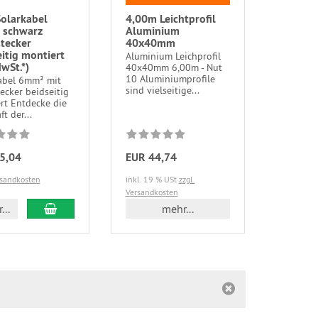
olarkabel
4,00m Leichtprofil
schwarz
Aluminium
stecker
40x40mm
itig montiert
Aluminium Leichprofil
wSt.*)
40x40mm 6,00m - Nut
10 Aluminiumprofile
abel 6mm² mit
sind vielseitige...
ecker beidseitig
rt Entdecke die
ft der...
5,04
EUR 44,74
rsandkosten
inkl. 19 % USt
zzgl.
Versandkosten
In den Warenkorb
...
mehr...