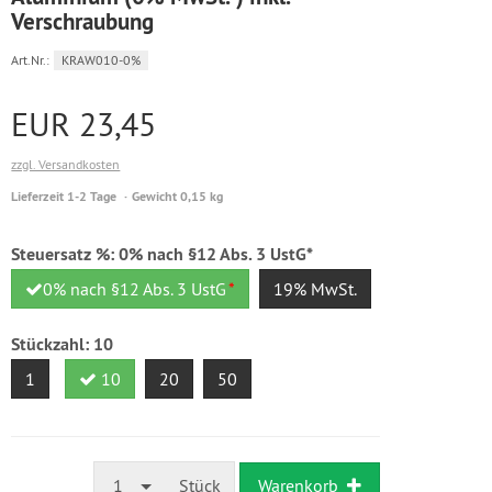
Verschraubung
Art.Nr.:
KRAW010-0%
EUR 23,45
zzgl. Versandkosten
Lieferzeit 1-2 Tage
Gewicht 0,15 kg
Steuersatz %:
0% nach §12 Abs. 3 UstG*
0% nach §12 Abs. 3 UstG
*
19% MwSt.
Stückzahl:
10
1
10
20
50
1
Stück
Warenkorb