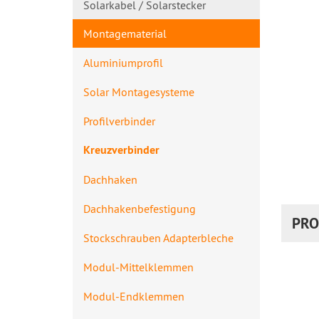
Solarkabel / Solarstecker
Montagematerial
Aluminiumprofil
Solar Montagesysteme
Profilverbinde​r
Kreuzverbinder
Dachhaken
Dachhakenbefes​tigung
PRO
Stockschrauben Adapterbleche
Modul-Mittelklemmen
Modul-Endklemmen