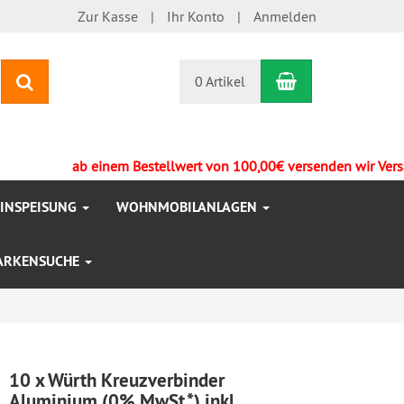
Zur Kasse
Ihr Konto
Anmelden
Warenkorb
Suchen
0 Artikel
ab einem Bestellwert von 100,00€ versenden wir Versandkos
EINSPEISUNG
WOHNMOBILANLAGEN
ARKENSUCHE
10 x Würth Kreuzverbinder
Aluminium (0% MwSt.*) inkl.