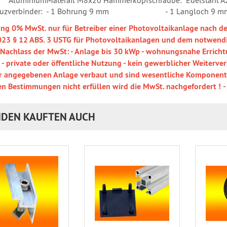
Aluminium
Materail M8x20 Hammerkopfschraube: Edelstahl A
uzverbinder: - 1 Bohrung 9 mm
- 1 Langloch 9 m
ng 0% MwSt. nur für Betreiber einer Photovoltaikanlage nach 
23 § 12 ABS. 3 USTG
für Photovoltaikanlagen und dem notwend
 Nachlass der MwSt:
- Anlage bis 30 kWp
- wohnungsnahe Errich
- private oder öffentliche Nutzung
- kein gewerblicher Weiterve
er angegebenen Anlage verbaut und sind wesentliche Komponente
en Bestimmungen nicht erfüllen wird die MwSt. nachgefordert !
-
DEN KAUFTEN AUCH