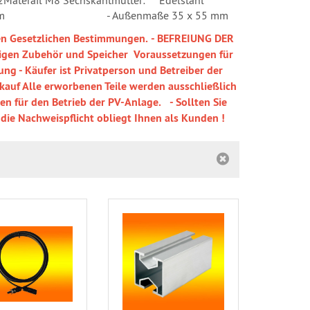
2
Materail M8 Sechskantmutter: Edelstahl
m
- Außenmaße 35 x 55 mm
den Gesetzlichen Bestimmungen.
- BEFREIUNG DER
igen Zubehör und Speicher
Voraussetzungen für
tung
- Käufer ist Privatperson und Betreiber der
rkauf
Alle erworbenen Teile werden ausschließlich
n für den Betrieb der PV-Anlage.
- Sollten Sie
 die Nachweispflicht obliegt Ihnen als Kunden !