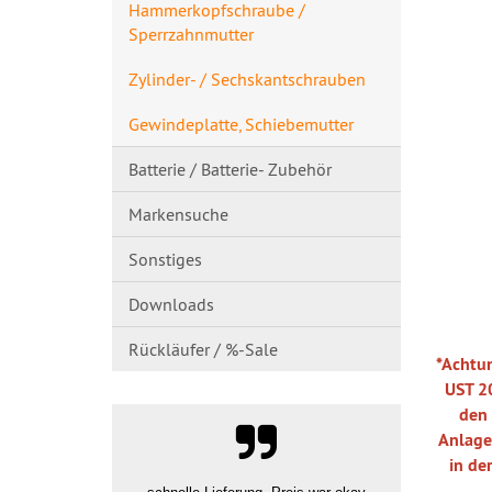
Hammerkopfschraube /
Sperrzahnmutte​r
Zylinder- / Sechskantschrau​ben
Gewindeplatte, Schiebemutter
Batterie / Batterie- Zubehör
Markensuche
Sonstiges
Downloads
Rückläufer / %-Sale
*Achtu
UST 2
den
Anlage
in de