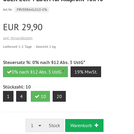
Art.Nr.:
PRVERBA4L010-0%
EUR 29,90
zzgl. Versandkosten
Lieferzeit 1-2 Tage
Gewicht 2 kg
Steuersatz %:
0% nach §12 Abs. 3 UstG*
0% nach §12 Abs. 3 UstG
*
19% MwSt.
Stückzahl:
10
1
4
10
20
1
Stück
Warenkorb