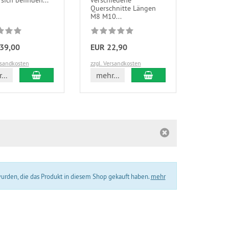
sich befinden...
verschiedene
Querschnitte Längen
M8 M10...
39,00
EUR 22,90
rsandkosten
zzgl. Versandkosten
In den Warenkorb
In den Warenkorb
...
mehr...
wurden, die das Produkt in diesem Shop gekauft haben.
mehr