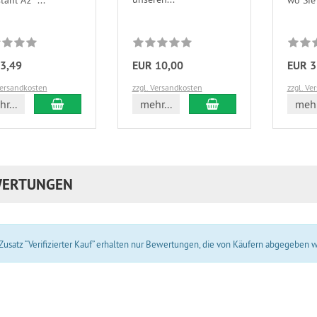
tahl A2 ...
wo Sie 
3,49
EUR 10,00
EUR 3
Versandkosten
zzgl. Versandkosten
zzgl. Ve
In den Warenkorb
In den Warenkorb
r...
mehr...
mehr
ERTUNGEN
usatz “Verifizierter Kauf” erhalten nur Bewertungen, die von Käufern abgegeben 