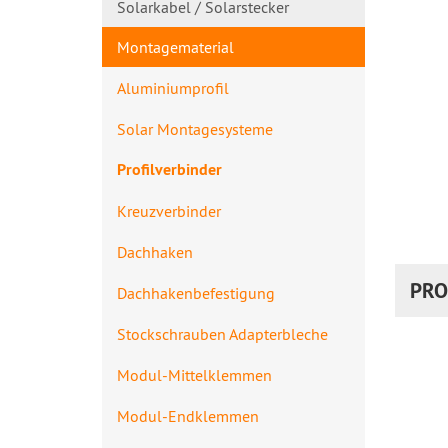
Solarkabel / Solarstecker
Montagematerial
Aluminiumprofil
Solar Montagesysteme
Profilverbinde​r
Kreuzverbinder
Dachhaken
PRO
Dachhakenbefes​tigung
Stockschrauben Adapterbleche
Modul-Mittelklemmen
Modul-Endklemmen