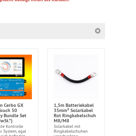
on Cerbo GX
1,5m Batteriekabel
ouch 50
35mm² Solarkabel
ay Bundle Set
Rot Ringkabelschuh
wSt.*)
M8/M8
te Kontrolle
Solarkabel mit
hr System, egal
Ringkabelschuhen