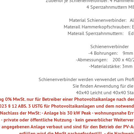
Zubehör je Schienenverbinder: 4 Hammer
4 Sperrzahnmuttern M
Material Schienenverbinder: 
Materail Hammerkopfschrauben: E
Materail Sperrzahnmuttern: Ed
Schienenverbinder
-4 Bohrungen: 9mm
-Abmessungen: 200 x 40
-Materialstärke: 3mm
Schienenverbinder werden verwendet um Profi
Sie finden Anwendung für die 
40x40 Leicht und 40x40 St
ng 0% MwSt. nur für Betreiber einer Photovoltaikanlage nach de
023 § 12 ABS. 3 USTG
für Photovoltaikanlagen und dem notwend
 Nachlass der MwSt:
- Anlage bis 30 kW Peak
- wohnungsnahe Err
- private oder öffentliche Nutzung
- kein gewerblicher Weiterve
r angegebenen Anlage verbaut und sind für den Betrieb der PV-A
erfüllen wird die MwSt nachgefordert!!!
- die Nachweis