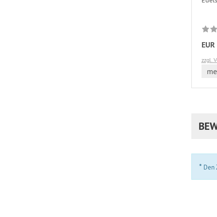
Edels
EUR 
zzgl. 
meh
BEW
*
Den Z