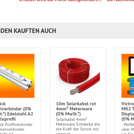
DEN KAUFTEN AUCH
ück
10m Solarkabel rot
Victr
ilverbinder (0%
4mm² Meterware
MK2 T
.*) Edelstahl A2
(0% MwSt.*)
Displ
Aluprofil
(0% M
Solarkabel 4mm²
Meterware Entdecke die
ck Profilverbinder
Perfek
die Kraft der Sonne mit
enenverbinder
über I
unseren...