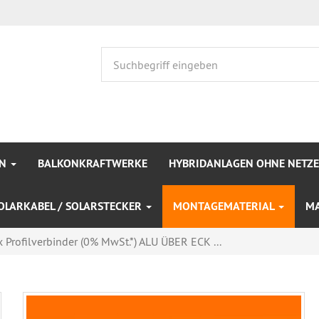
EN
BALKONKRAFTWERKE
HYBRIDANLAGEN OHNE NETZ
OLARKABEL / SOLARSTECKER
MONTAGEMATERIAL
M
x Profilverbinder (0% MwSt.*) ALU ÜBER ECK ...