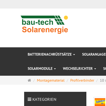
BATTERIENACHRÜSTSÄTZE
SOLARANLAG
SOLARMODULE
WECHSELRICHTER
S
Startseite
Montagematerial
Profilverbinde​r
10 
KATEGORIEN