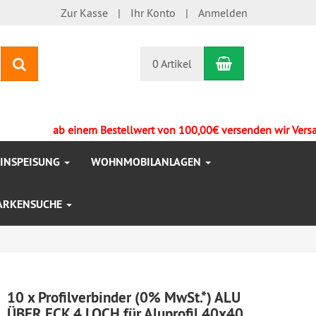
Zur Kasse
Ihr Konto
Anmelden
Warenkorb
Suchen
0 Artikel
ab einem Bestellwert von 100,00€ versenden wir Versandkost
EINSPEISUNG
WOHNMOBILANLAGEN
ARKENSUCHE
10 x Profilverbinder (0% MwSt.*) ALU
ÜBER ECK 4 LOCH für Aluprofil 40x40