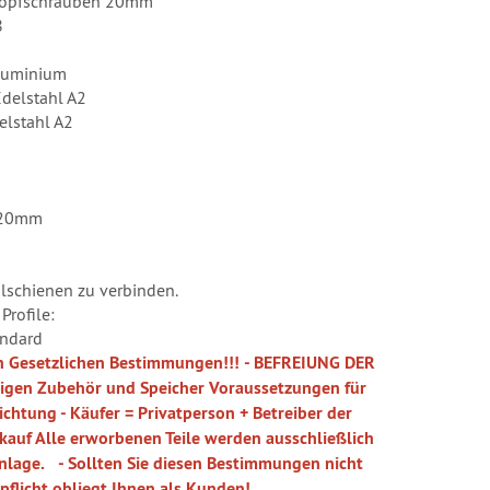
kopfschrauben 20mm
8
Aluminium
delstahl A2
elstahl A2
/20mm
lschienen zu verbinden.
Profile:
andard
n Gesetzlichen Bestimmungen!!!
- BEFREIUNG DER
igen Zubehör und Speicher
Voraussetzungen für
ichtung
- Käufer = Privatperson + Betreiber der
rkauf
Alle erworbenen Teile werden ausschließlich
nlage.
- Sollten Sie diesen Bestimmungen nicht
pflicht obliegt Ihnen als Kunden!