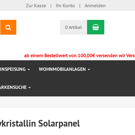
Zur Kasse
Ihr Konto
Anmelden
Warenkorb
Suchen
0 Artikel
ab einem Bestellwert von 100,00€ versenden wir Versandkos
EINSPEISUNG
WOHNMOBILANLAGEN
ARKENSUCHE
ristallin Solarpanel