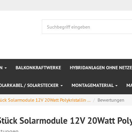
EN
BALKONKRAFTWERKE
HYBRIDANLAGEN OHNE NETZ
OLARKABEL / SOLARSTECKER
MONTAGEMATERIAL
M
ück Solarmodule 12V 20Watt Polykristallin ...
Bewertungen
Stück Solarmodule 12V 20Watt Polyk
tungen