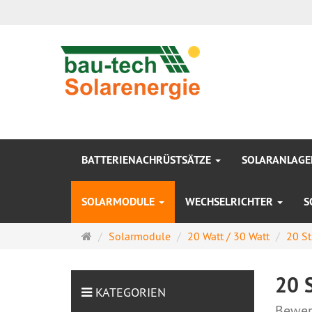
BATTERIENACHRÜSTSÄTZE
SOLARANLAG
SOLARMODULE
WECHSELRICHTER
S
Startseite
Solarmodule
20 Watt / 30 Watt
20 St
20 
KATEGORIEN
Bewer