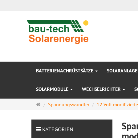
BATTERIENACHRÜSTSÄTZE
SOLARANLAG
SOLARMODULE
WECHSELRICHTER
S
Startseite
Spannungswandl​er
12 Volt modifiziert
Spa
KATEGORIEN
modi