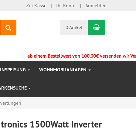
Zur Kasse
Ihr Konto
Anmelden
Warenkorb
Suchen
0 Artikel
ab einem Bestellwert von 100,00€ versenden wir Versand
EINSPEISUNG
WOHNMOBILANLAGEN
ARKENSUCHE
wertungen
tronics 1500Watt Inverter