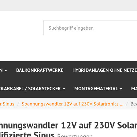
EN
BALKONKRAFTWERKE
HYBRIDANLAGEN OHNE NETZ
OLARKABEL / SOLARSTECKER
MONTAGEMATERIAL
M
er Sinus
Spannungswandler 12V auf 230V Solartronics ...
Be
nnungswandler 12V auf 230V Solar
fizierte Sinus
Bewertungen