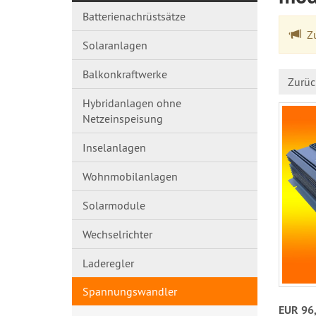
Batterienachrüstsätze
Zu
Solaranlagen
Balkonkraftwerke
Zurüc
Hybridanlagen ohne
Netzeinspeisung
Inselanlagen
Wohnmobilanlagen
Solarmodule
Wechselrichter
Laderegler
Spannungswandl​er
EUR 96