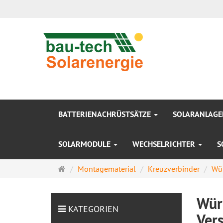
BATTERIENACHRÜSTSÄTZE
SOLARANLAG
SOLARMODULE
WECHSELRICHTER
S
Startseite
Montagematerial
Kreuzverbinder
Wür
Wür
KATEGORIEN
Ver