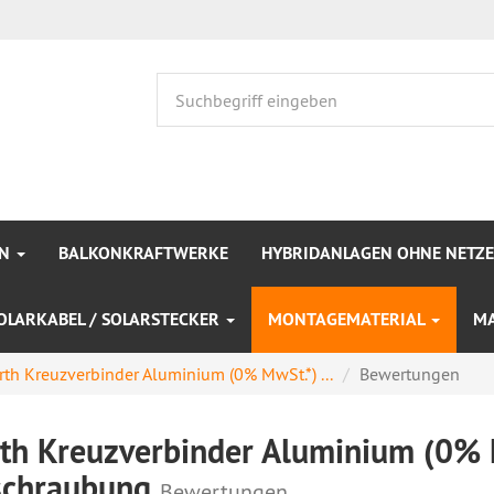
EN
BALKONKRAFTWERKE
HYBRIDANLAGEN OHNE NETZ
OLARKABEL / SOLARSTECKER
MONTAGEMATERIAL
M
th Kreuzverbinder Aluminium (0% MwSt.*) ...
Bewertungen
th Kreuzverbinder Aluminium (0% M
schraubung
Bewertungen