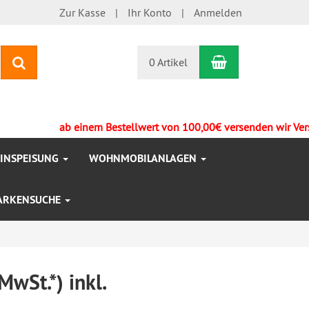
Zur Kasse
Ihr Konto
Anmelden
Warenkorb
Suchen
0 Artikel
ab einem Bestellwert von 100,00€ versenden wir Versandk
EINSPEISUNG
WOHNMOBILANLAGEN
ARKENSUCHE
wSt.*) inkl.