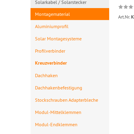
Solarkabel / Solarstecker
Montagematerial
Art.Nr.
K
Aluminiumprofil
Solar Montagesysteme
Profilverbinde​r
Kreuzverbinder
Dachhaken
Dachhakenbefes​tigung
Stockschrauben Adapterbleche
Modul-Mittelklemmen
Modul-Endklemmen