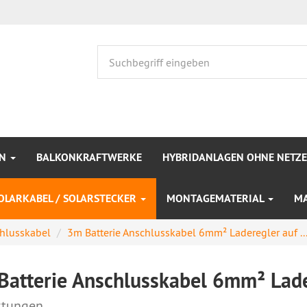
EN
BALKONKRAFTWERKE
HYBRIDANLAGEN OHNE NETZ
OLARKABEL / SOLARSTECKER
MONTAGEMATERIAL
M
chlusskabel
3m Batterie Anschlusskabel 6mm² Laderegler auf ..
Batterie Anschlusskabel 6mm² Lader
tungen