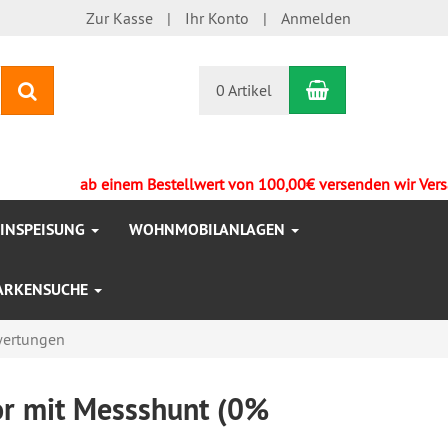
Zur Kasse
Ihr Konto
Anmelden
Warenkorb
Suchen
0 Artikel
ab einem Bestellwert von 100,00€ versenden wir Versandk
EINSPEISUNG
WOHNMOBILANLAGEN
ARKENSUCHE
ertungen
or mit Messshunt (0%