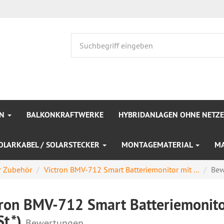
EN
BALKONKRAFTWERKE
HYBRIDANLAGEN OHNE NETZ
OLARKABEL / SOLARSTECKER
MONTAGEMATERIAL
M
r Zubehör
Victron BMV-712 Smart Batteriemonitor mit ...
Bew
tron BMV-712 Smart Batteriemonit
t.*)
Bewertungen