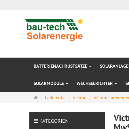
BATTERIENACHRÜSTSÄTZE
SOLARANLAG
SOLARMODULE
WECHSELRICHTER
S
Startseite
Laderegler
Victron
Victron Laderegle
Vic
KATEGORIEN
MwS