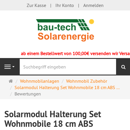
Zur Kasse
Ihr Konto
Anmelden
ab einem Bestellwert von 100,00€ versenden wir Versandk
S
Navigation
Startseite
Wohnmobilanlagen
Wohnmobil Zubehör
Solarmodul Halterung Set Wohnmobile 18 cm ABS ...
Bewertungen
Solarmodul Halterung Set
Wohnmobile 18 cm ABS