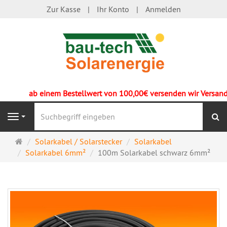
Zur Kasse
Ihr Konto
Anmelden
ab einem Bestellwert von 100,00€ versenden wir Versandko
S
Navigation
Startseite
Solarkabel / Solarstecker
Solarkabel
Solarkabel 6mm²
100m Solarkabel schwarz 6mm²