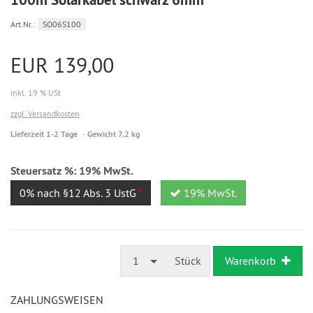
Art.Nr.:
SO06S100
EUR 139,00
inkl. 19 % USt
zzgl. Versandkosten
Lieferzeit 1-2 Tage
Gewicht 7,2 kg
Steuersatz %:
19% MwSt.
0% nach §12 Abs. 3 UstG
*
19% MwSt.
1
Stück
Warenkorb
ZAHLUNGSWEISEN