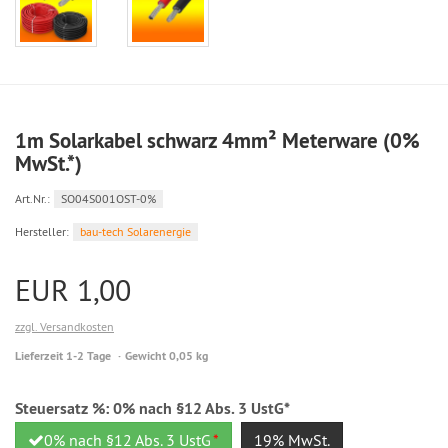
1m Solarkabel schwarz 4mm² Meterware (0%
MwSt.*)
Art.Nr.:
SO04S001OST-0%
Hersteller:
bau-tech Solarenergie
EUR 1,00
zzgl. Versandkosten
Lieferzeit 1-2 Tage
Gewicht 0,05 kg
Steuersatz %:
0% nach §12 Abs. 3 UstG*
0% nach §12 Abs. 3 UstG
*
19% MwSt.