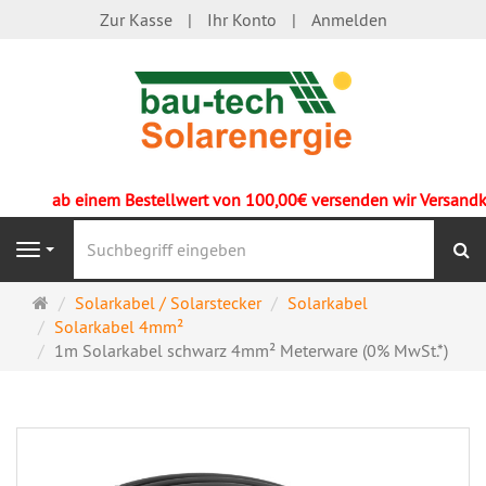
Zur Kasse
Ihr Konto
Anmelden
ab einem Bestellwert von 100,00€ versenden wir Versandkos
S
Navigation
Startseite
Solarkabel / Solarstecker
Solarkabel
Solarkabel 4mm²
1m Solarkabel schwarz 4mm² Meterware (0% MwSt.*)