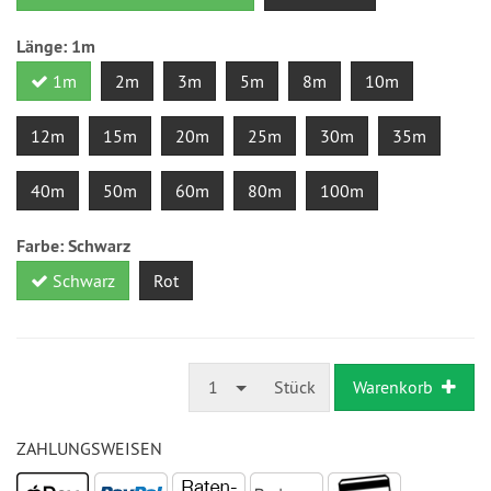
Länge:
1m
1m
2m
3m
5m
8m
10m
12m
15m
20m
25m
30m
35m
40m
50m
60m
80m
100m
Farbe:
Schwarz
Schwarz
Rot
1
Stück
Warenkorb
ZAHLUNGSWEISEN