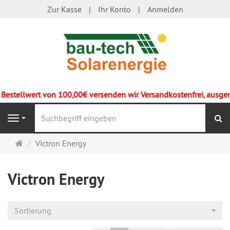
Zur Kasse
Ihr Konto
Anmelden
n 100,00€ versenden wir Versandkostenfrei, ausgenommen Spedit
S
Navigation
Startseite
Victron Energy
Victron Energy
Sortierung