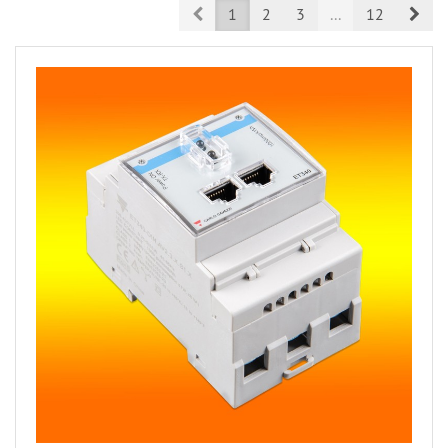
Prev
Nex
1
2
3
...
12