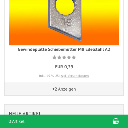
Gewindeplatte Schiebemutter M8 Edelstahl A2
EUR 0,39
inkl. 19 % USt
zzgl. Versandkosten
+2
Anzeigen
NEUE ARTIKEL
War
0 Artikel