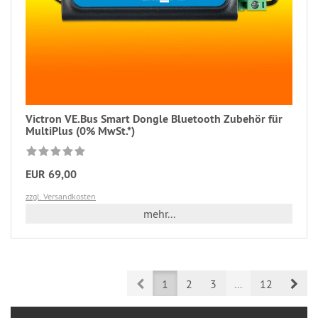
Victron VE.Bus Smart Dongle Bluetooth Zubehör für
MultiPlus (0% MwSt.*)
EUR 69,00
zzgl. Versandkosten
mehr...
Prev
Nex
1
2
3
...
12