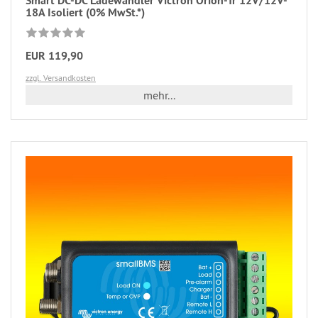
Smart DC-DC Ladewandler Victron Orion-Tr 12V/12V-
18A Isoliert (0% MwSt.*)
EUR 119,90
zzgl. Versandkosten
mehr...