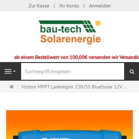
Zur Kasse
Ihr Konto
Anmelden
ab einem Bestellwert von 100,00€ versenden wir Versandkoste
S
Navigation
Startseite
Victron MPPT Laderegler 150/35 BlueSolar 12V ...