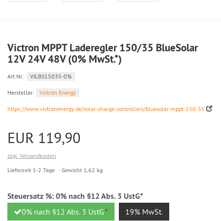
Victron MPPT Laderegler 150/35 BlueSolar
12V 24V 48V (0% MwSt.*)
Art.Nr.:
VILBS15035-0%
Hersteller:
Victron Energy
https://www.victronenergy.de/solar-charge-controllers/bluesolar-mppt-150-35
EUR 119,90
zzgl. Versandkosten
Lieferzeit 1-2 Tage
Gewicht 1,62 kg
Steuersatz %:
0% nach §12 Abs. 3 UstG*
0% nach §12 Abs. 3 UstG
*
19% MwSt.